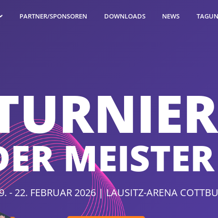
TAGUN
PARTNER/SPONSOREN
DOWNLOADS
NEWS
T
U
R
N
I
E
R
D
E
R
M
E
I
S
T
E
R
9. - 22. FEBRUAR 2026 | LAUSITZ-ARENA COTTB