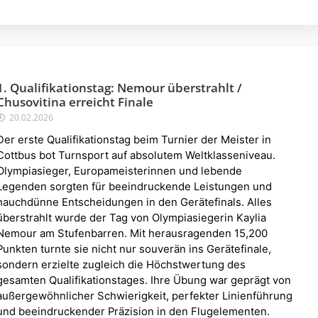
1. Qualifikationstag: Nemour überstrahlt /
Chusovitina erreicht Finale
20.02.2026
Der erste Qualifikationstag beim Turnier der Meister in
Cottbus bot Turnsport auf absolutem Weltklasseniveau.
Olympiasieger, Europameisterinnen und lebende
Legenden sorgten für beeindruckende Leistungen und
hauchdünne Entscheidungen in den Gerätefinals. Alles
überstrahlt wurde der Tag von Olympiasiegerin Kaylia
Nemour am Stufenbarren. Mit herausragenden 15,200
Punkten turnte sie nicht nur souverän ins Gerätefinale,
sondern erzielte zugleich die Höchstwertung des
gesamten Qualifikationstages. Ihre Übung war geprägt von
außergewöhnlicher Schwierigkeit, perfekter Linienführung
und beeindruckender Präzision in den Flugelementen.