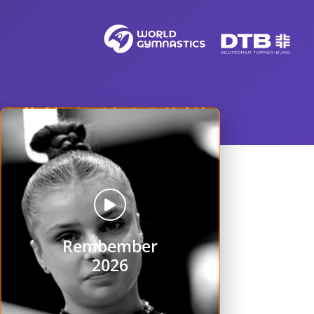
Rembember
2026