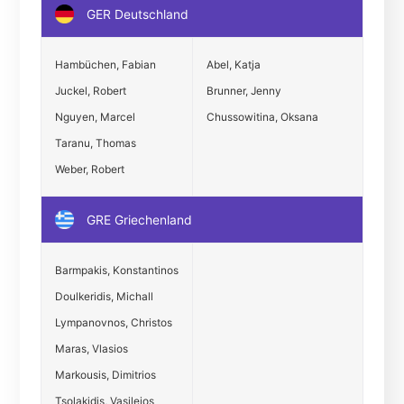
GER Deutschland
Hambüchen, Fabian
Abel, Katja
Juckel, Robert
Brunner, Jenny
Nguyen, Marcel
Chussowitina, Oksana
Taranu, Thomas
Weber, Robert
GRE Griechenland
Barmpakis, Konstantinos
Doulkeridis, Michall
Lympanovnos, Christos
Maras, Vlasios
Markousis, Dimitrios
Tsolakidis, Vasileios