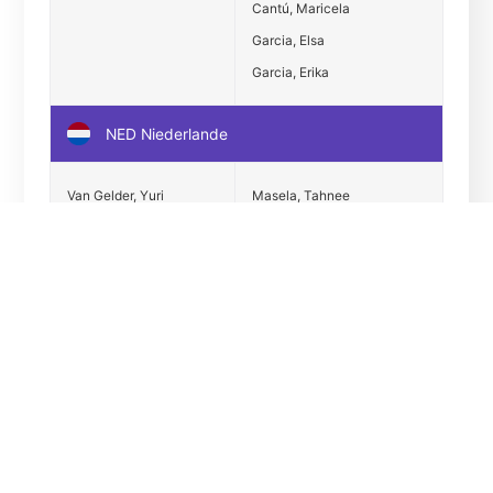
Cantú, Maricela
Garcia, Elsa
Garcia, Erika
NED Niederlande
Van Gelder, Yuri
Masela, Tahnee
Wammes, Jeffrey
Wevers, Sanne
Wong, Lichelle
NOR Norwegen
Hanche-Olsen, Joachim
Jansen, Espen
POL Polen