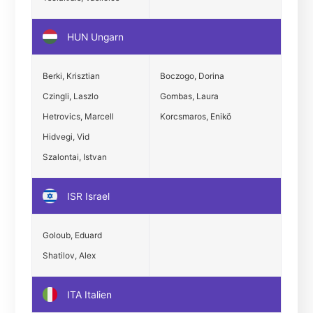
HUN Ungarn
Berki, Krisztian
Boczogo, Dorina
Czingli, Laszlo
Gombas, Laura
Hetrovics, Marcell
Korcsmaros, Enikö
Hidvegi, Vid
Szalontai, Istvan
ISR Israel
Goloub, Eduard
Shatilov, Alex
ITA Italien